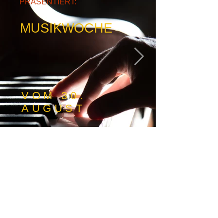
PRÄSENTIERT:
MUSIKWOCHE
VOM 30.
AUGUST
BIS 06.
SEPTEMBER
2020
piano-801707.jpg
JETZT ANMELDEN!
© 2020 BERGNEUSTADTMARKETING